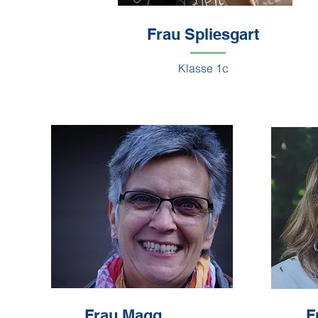
Frau Spliesgart
Klasse 1c
Frau Magg
F